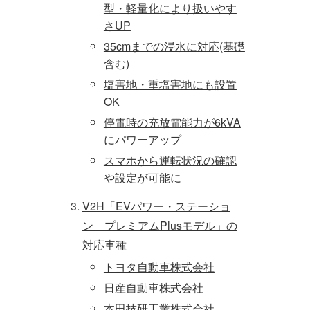
型・軽量化により扱いやす
さUP
35cmまでの浸水に対応(基礎
含む)
塩害地・重塩害地にも設置
OK
停電時の充放電能力が6kVA
にパワーアップ
スマホから運転状況の確認
や設定が可能に
V2H「EVパワー・ステーショ
ン プレミアムPlusモデル」の
対応車種
トヨタ自動車株式会社
日産自動車株式会社
本田技研工業株式会社