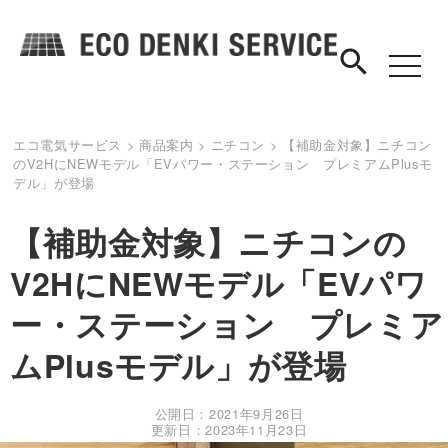
search
toggle
navigat
エコ電気サービス
>
商品案内
>
ニチコン
>
【補助金対象】ニチコン
のV2HにNEWモデル「EVパワー・ステーション プレミアムPlusモ
デル」が登場
【補助金対象】ニチコンの
V2HにNEWモデル「EVパワ
ー・ステーション プレミア
ムPlusモデル」が登場
公開日：2021年9月26日
更新日：2023年11月23日