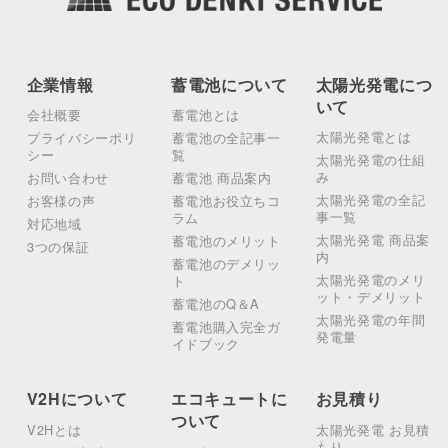
企業情報
蓄電池について
太陽光発電につ
いて
会社概要
蓄電池とは
太陽光発電とは
プライバシーポリ
蓄電池の全記事一
シー
覧
太陽光発電の仕組
み
お問い合わせ
蓄電池 商品案内
太陽光発電の全記
お客様の声
蓄電池お役立ちコ
事一覧
ラム
対応地域
太陽光発電 商品案
蓄電池のメリット
3つの保証
内
蓄電池のデメリッ
太陽光発電のメリ
ト
ット・デメリット
蓄電池のQ＆A
太陽光発電の年間
蓄電池購入完全ガ
発電量
イドブック
V2Hについて
エコキュートに
お見積り
ついて
V2Hとは
太陽光発電 お見積
もり