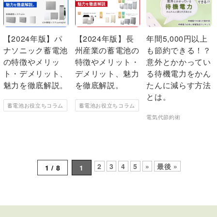
【2024年版】パ
【2024年版】長
年間5,000円以上
ナソニック蓄電池
州産業の蓄電池の
も節約できる！？
の特徴やメリッ
特徴やメリット・
意外とかかってい
ト・デメリット、
デメリット、魅力
る待機電力をかん
魅力を徹底解説。
を徹底解説。
たんに減らす方法
とは。
蓄電池お役立ちコラム
蓄電池お役立ちコラム
電気代節約術
2
3
4
5
»
最後 »
1 / 8
1