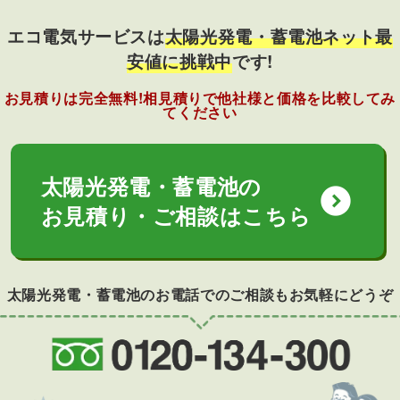
エコ電気サービスは
太陽光発電・蓄電池ネット最
安値に挑戦中
です!
お見積りは完全無料!相見積りで他社様と価格を比較してみ
てください
太陽光発電・蓄電池の
expand_circle_down
お見積り・ご相談はこちら
太陽光発電・蓄電池のお電話でのご相談もお気軽にどうぞ