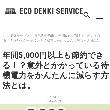
search
toggle
navigat
エコ電気サービス
>
電気代節約術
>
年間5,000円以上も節約でき
る！？意外とかかっている待機電力をかんたんに減らす方法とは。
年間5,000円以上も節約でき
る！？意外とかかっている待
機電力をかんたんに減らす方
法とは。
公開日：
2024年10月29日