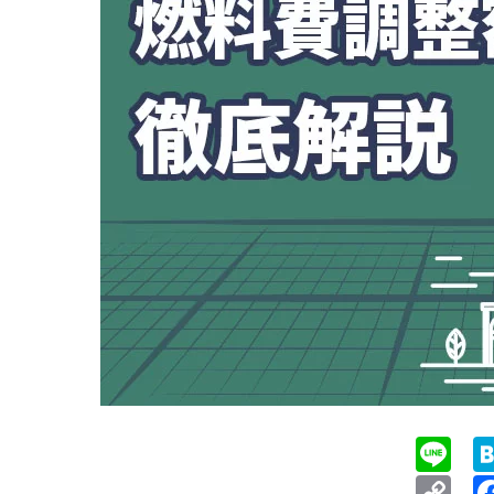
Li
Co