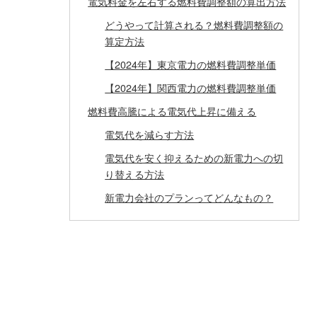
電気料金を左右する燃料費調整額の算出方法
どうやって計算される？燃料費調整額の
算定方法
【2024年】東京電力の燃料費調整単価
【2024年】関西電力の燃料費調整単価
燃料費高騰による電気代上昇に備える
電気代を減らす方法
電気代を安く抑えるための新電力への切
り替える方法
新電力会社のプランってどんなもの？
新電力会社の競争で生まれるメリット
太陽光発電や蓄電池を導入して電気代を
抑えよう
蓄電池・太陽光発電の導入はエコ電気サービ
スにお任せ下さい