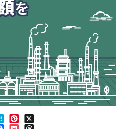
ne
Hatena
Pinterest
X
py
Facebook
Pocket
Threads