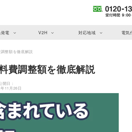
光発電
V2H
対応地域
電気
費調整額を徹底解説
料費調整額を徹底解説
公開日：
4年11月26日