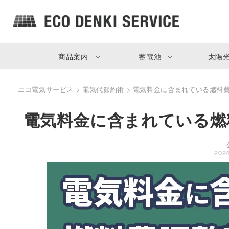
商品案内
蓄電池
太陽
エコ電気サービス
>
電気代節約術
>
電気料金に含まれている燃料
電気料金に含まれている燃
202