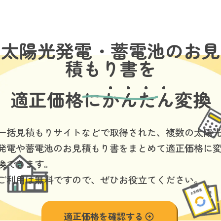
toggle
naviga
太陽光発電・蓄電池のお見
積もり書を
適正価格に
かんたん
変換
一括見積もりサイトなどで取得された、複数の太陽
発電や蓄電池のお見積もり書をまとめて適正価格に
換できます。
ご利用は無料ですので、ぜひお役立てください。
適正価格を確認する
arrow_circle_right