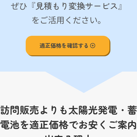
見積もり変換サービス
ぜひ『
』
をご活用ください。
適正価格を確認する
arrow_circle_right
訪問販売よりも太陽光発電・蓄
電池を適正価格でお安くご案内