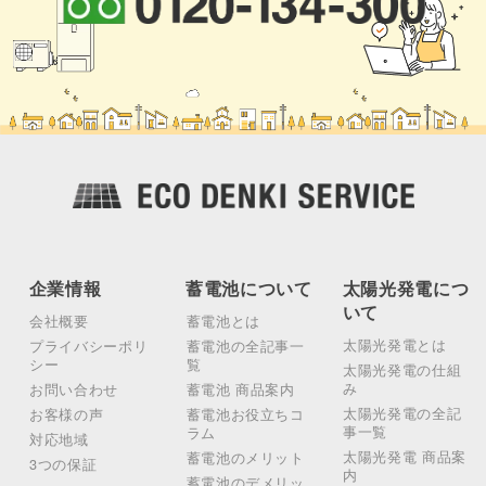
企業情報
蓄電池について
太陽光発電につ
いて
会社概要
蓄電池とは
太陽光発電とは
プライバシーポリ
蓄電池の全記事一
シー
覧
太陽光発電の仕組
み
お問い合わせ
蓄電池 商品案内
太陽光発電の全記
お客様の声
蓄電池お役立ちコ
事一覧
ラム
対応地域
太陽光発電 商品案
蓄電池のメリット
3つの保証
内
蓄電池のデメリッ