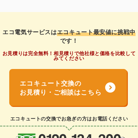
エコ電気サービスは
エコキュート最安値に挑戦中
です！
お見積りは完全無料！相見積りで他社様と価格を比較して
みてください
エコキュート交換の
expand_circle_down
お見積り・ご相談はこちら
エコキュートの交換でお急ぎの方はお電話ください