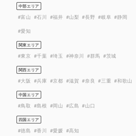
中部エリア
#富山
#石川
#福井
#山梨
#長野
#岐阜
#静岡
#愛知
関東エリア
#東京
#千葉
#埼玉
#神奈川
#群馬
#茨城
関西エリア
#大阪
#兵庫
#京都
#滋賀
#奈良
#三重
#和歌山
中国エリア
#鳥取
#島根
#岡山
#広島
#山口
四国エリア
#徳島
#香川
#愛媛
#高知