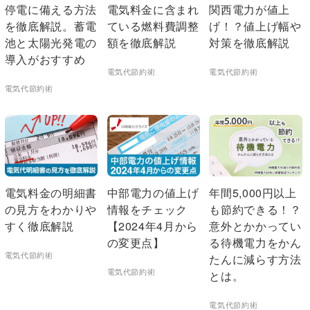
停電に備える方法
電気料金に含まれ
関西電力が値上
を徹底解説。蓄電
ている燃料費調整
げ！？値上げ幅や
池と太陽光発電の
額を徹底解説
対策を徹底解説
導入がおすすめ
電気代節約術
電気代節約術
電気代節約術
電気料金の明細書
中部電力の値上げ
年間5,000円以上
の見方をわかりや
情報をチェック
も節約できる！？
すく徹底解説
【2024年4月から
意外とかかってい
の変更点】
る待機電力をかん
電気代節約術
たんに減らす方法
電気代節約術
とは。
電気代節約術