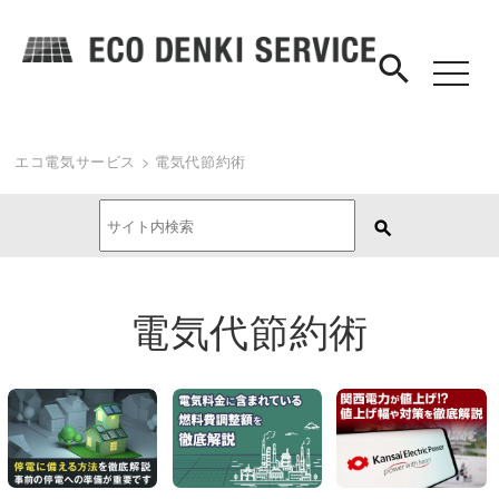
search
toggle
navigat
エコ電気サービス
>
電気代節約術
電気代節約術