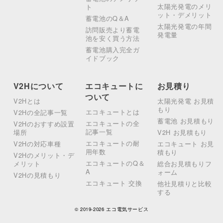
太陽光発電のメリ
ト
ット・デメリット
蓄電池のQ＆A
太陽光発電の年間
訪問販売より蓄電
発電量
池を安く買う方法
蓄電池購入完全ガ
イドブック
V2Hについて
エコキュートに
お見積り
ついて
V2Hとは
太陽光発電 お見積
もり
エコキュートとは
V2Hの全記事一覧
蓄電池 お見積もり
エコキュートの全
V2Hのおすすめ設置
記事一覧
場所
V2H お見積もり
エコキュートの耐
V2Hの対応車種
エコキュート お見
用年数
積もり
V2Hのメリット・デ
エコキュートのQ＆
メリット
総合お見積もりフ
A
ォーム
V2Hの見積もり
エコキュート 交換
他社見積りと比較
する
© 2019-2026 エコ電気サービス