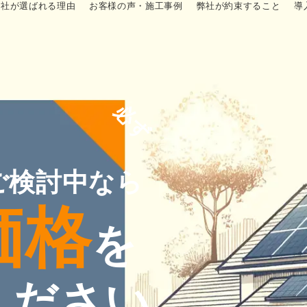
弊社が選ばれる理由
お客様の声・施工事例
弊社が約束すること
導
必ず
ご検討中なら
価格
を
ください