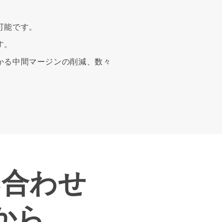
可能です。
す。
かる中間マージンの削減、数々
い合わせ
から