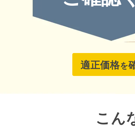
適正価格
を
こん