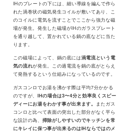
IHのプレートの下には、細い導線を編んで作ら
れた渦巻状の磁気発生コイルが敷いてあり、こ
のコイルに電気を流すことでここから強力な磁
場が発生。発生した磁場がIHのガラスプレート
を通り越して、置かれている鍋の底などに当た
ります。
この磁場によって、鍋の底には
渦電流という電
気の流れ
が発生。この過電流を鍋の底がとらえ
て発熱するという仕組みになっているのです。
ガスコンロでお湯を沸かす際は平均7分かかる
のですが、
IHの場合は3〜4分と効率良くスピー
ディーにお湯をわかす事が出来ます。
またガス
コンロと比べて表面の突出した部分がなく平ら
な設計の為、
掃除がしやすいのでキッチンを常
にキレイに保つ事が出来るのはIHならではのメ