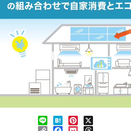
Line
Hatena
Pinterest
X
Copy
Facebook
Pocket
Threads