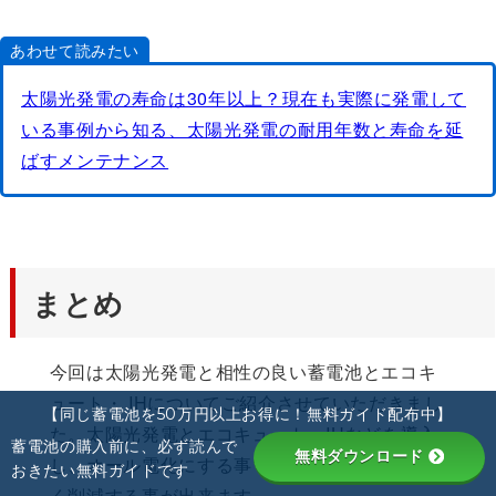
あわせて読みたい
太陽光発電の寿命は30年以上？現在も実際に発電して
いる事例から知る、太陽光発電の耐用年数と寿命を延
ばすメンテナンス
まとめ
今回は太陽光発電と相性の良い蓄電池とエコキ
ュート・ IHについてご紹介させていただきまし
【同じ蓄電池を50万円以上お得に！無料ガイド配布中】
た。太陽光発電とエコキュート・IHなどを導入
蓄電池の購入前に、必ず読んで
無料ダウンロード
し、オール電化にする事で毎月の電気代を大き
おきたい無料ガイドです
く削減する事が出来ます。