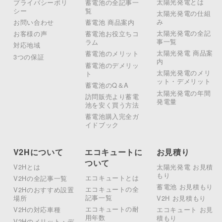
太陽光発電とは
プライバシーポリ
蓄電池の全記事一
シー
覧
太陽光発電の仕組
み
お問い合わせ
蓄電池 商品案内
太陽光発電の全記
お客様の声
蓄電池お役立ちコ
事一覧
ラム
対応地域
太陽光発電 商品案
蓄電池のメリット
3つの保証
内
蓄電池のデメリッ
太陽光発電のメリ
ト
ット・デメリット
蓄電池のQ＆A
太陽光発電の年間
訪問販売より蓄電
発電量
池を安く買う方法
蓄電池購入完全ガ
イドブック
V2Hについて
エコキュートに
お見積り
ついて
V2Hとは
太陽光発電 お見積
もり
エコキュートとは
V2Hの全記事一覧
蓄電池 お見積もり
エコキュートの全
V2Hのおすすめ設置
記事一覧
場所
V2H お見積もり
エコキュートの耐
V2Hの対応車種
エコキュート お見
用年数
積もり
V2Hのメリット・デ