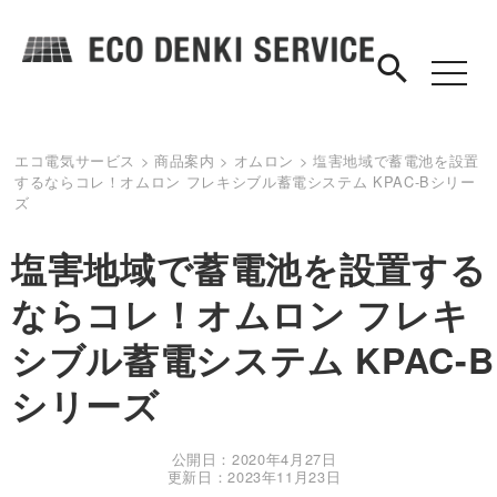
search
toggle
navigat
エコ電気サービス
>
商品案内
>
オムロン
>
塩害地域で蓄電池を設置
するならコレ！オムロン フレキシブル蓄電システム KPAC-Bシリー
ズ
塩害地域で蓄電池を設置する
ならコレ！オムロン フレキ
シブル蓄電システム KPAC-B
シリーズ
公開日：2020年4月27日
更新日：2023年11月23日