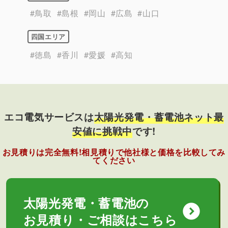
#鳥取
#島根
#岡山
#広島
#山口
四国エリア
#徳島
#香川
#愛媛
#高知
エコ電気サービスは
太陽光発電・蓄電池ネット最
安値に挑戦中
です!
お見積りは完全無料!相見積りで他社様と価格を比較してみ
てください
太陽光発電・蓄電池の
expand_circle_down
お見積り・ご相談はこちら