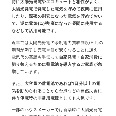
特に
太陽光発電やエコキュートと相性がよく、
太陽光発電で発電した電気を貯めて夜間に使用
したり、深夜の割安になった電気を貯めておい
て、逆に電気代が割高になった昼間に使用する
などして活用可能
です。
近年では太陽光発電の余剰電力買取制度(FIT)の
期間が満了し売電単価が安くなることに加え、
電気代の高騰も手伝って
自家発電・自家消費に
切り替えるために蓄電池を導入するご家庭が急
増
しています。
また、
大容量の蓄電池であれば1日分以上の電
気を貯められる
ことから台風などの自然災害に
伴う
停電時の非常用電源
としても人気です。
一部のハウスメーカーでは新築時に太陽光発電