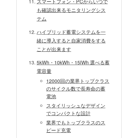
スマートフォン・PCからいつで
も確認出来るモニタリングシス
テム
ハイブリッド蓄電システムを一
緒に導入すると自家消費をする
ことが出来ます
5kWh・10kWh・15lWh 選べる蓄
電容量
12000回の業界トップクラス
のサイクル数で長寿命の蓄
電池
スタイリッシュなデザイン
でコンパクトな設計
業界でもトップクラスのス
ピード充電