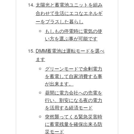
太陽光と蓄電池ユニットを組み
合わせて生活にエコなエネルギ
ーをプラスした暮らし
もしもの停電時に電気の使
い方を選ぶ事が可能です
DMM蓄電池は運転モードを選べ
ます
グリーンモードで余剰電力
を蓄電して自家消費する事
が出来ます。
昼間に電力会社への売電を
行い、割安になる夜の電力
を活用する経済モード
突然襲ってくる緊急災害時
に蓄電残量を確保出来る防
災モード