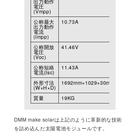
出力動作
電圧
(Vmpp)
公称最大
10.73A
出力動作
電流
(lmpp)
公称開放
41.46V
電圧
(Voc)
公称短絡
11.43A
電流(Isc)
外形寸法
1692mm×1029×30m
(W×H×D)
質量
19KG
DMM make solarは上記のように革新的な技術
を詰め込んだ太陽電池モジュールです。