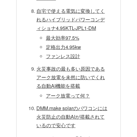
自宅で使える電気に変換してく
れるハイブリッドパワーコンデ
ィショナ4.95KTL-JPL1-DM
最大効率97.5%
定格出力4.95kw
ファンレス設計
火災事故の最も多い原因である
アーク放電を未然に防いでくれ
る自動AI機能を搭載
アーク放電って何？
DMM.make solarのパワコンには
火災防止の自動AIが搭載されて
いるので安心です