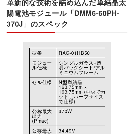
革新的な技術を詰め込んだ単結晶太
陽電池モジュール「DMM6-60PH-
370J」のスペック
型番
RAC-01HB58
モジュー
シングルガラス+透
ル仕様
明バッグシート/アル
ミニウムフレーム
セル仕様
N型単結晶
163.75mm ×
163.75mm (中央でカ
ットしハーフサイズ
で仕様)
公称最大
370W
出力
(Pmac)
公称最大
34.49V