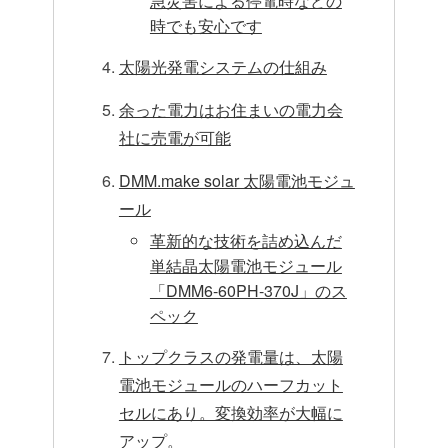
急災害による停電時などの
時でも安心です
太陽光発電システムの仕組み
余った電力はお住まいの電力会
社に売電が可能
DMM.make solar 太陽電池モジュ
ール
革新的な技術を詰め込んだ
単結晶太陽電池モジュール
「DMM6-60PH-370J」のス
ペック
トップクラスの発電量は、太陽
電池モジュールのハーフカット
セルにあり。変換効率が大幅に
アップ。