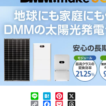
Line
Hatena
Pinterest
X
Copy
Facebook
Pocket
Threads