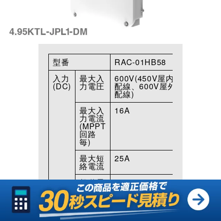
型番
RAC-01HB58
入力
最大入
600V(450V屋内
(DC)
力電圧
配線、600V屋外
配線)
最大入
16A
力電流
(MPPT
回路
毎)
最大短
25A
絡電流
起動電
100V
圧
MPPT
90〜560V
電圧範