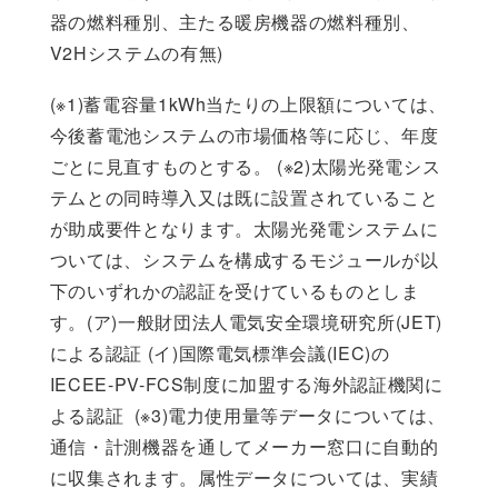
器の燃料種別、主たる暖房機器の燃料種別、
V2Hシステムの有無)
(※1)蓄電容量1kWh当たりの上限額については、
今後蓄電池システムの市場価格等に応じ、年度
ごとに見直すものとする。 (※2)太陽光発電シス
テムとの同時導入又は既に設置されていること
が助成要件となります。太陽光発電システムに
ついては、システムを構成するモジュールが以
下のいずれかの認証を受けているものとしま
す。(ア)一般財団法人電気安全環境研究所(JET)
による認証 (イ)国際電気標準会議(IEC)の
IECEE-PV-FCS制度に加盟する海外認証機関に
よる認証 (※3)電力使用量等データについては、
通信・計測機器を通してメーカー窓口に自動的
に収集されます。属性データについては、実績