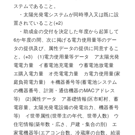
ステムであること。
・太陽光発電システムが同時導入又は既に設
置されていること(※2)
・助成金の交付を決定した年度から起算して
6か年度の間、次に掲げる電力使用量等のデー
タの提供及び、属性データの提供に同意するこ
と。(※3) (1)電力使用量等データ ア太陽光発
電電力量 イ蓄電池充電量 ウ蓄電池放電量
エ購入電力量 オ売電電力量 カ電力使用量(家
庭負荷電力量) キ機器番号等(蓄電池システム
の機器番号、計測・通信機器のMACアドレス
等) (2)属性データ ア基礎情報(区市町村、蓄
電容量、太陽光発電設備の発電出力、機器番号
等) イ世帯属性(世帯主の年代、世帯人数) ウ
住宅情報(築年数・広さ、戸建・集合の別) エ
家電機器等(エアコン台数、冷蔵庫の台数、給湯