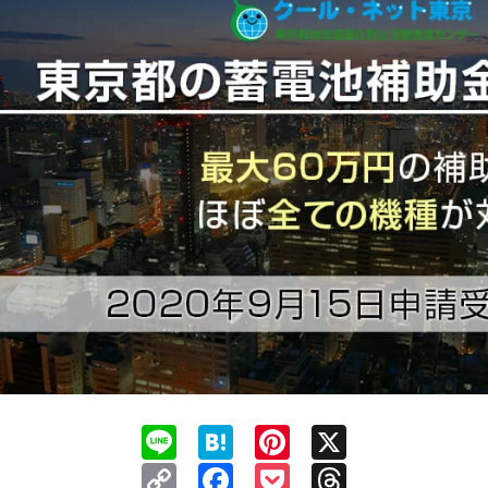
Line
Hatena
Pinterest
X
Copy
Facebook
Pocket
Threads