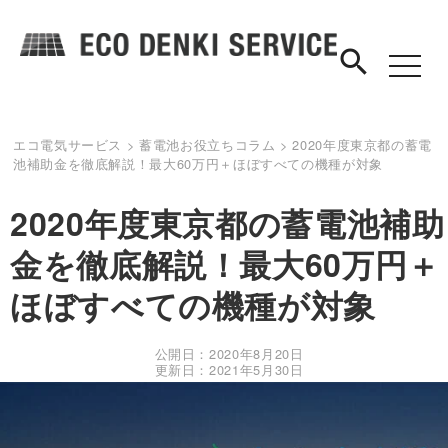
search
toggle
navigat
エコ電気サービス
>
蓄電池お役立ちコラム
>
2020年度東京都の蓄電
池補助金を徹底解説！最大60万円＋ほぼすべての機種が対象
2020年度東京都の蓄電池補助
金を徹底解説！最大60万円＋
ほぼすべての機種が対象
公開日：2020年8月20日
更新日：2021年5月30日