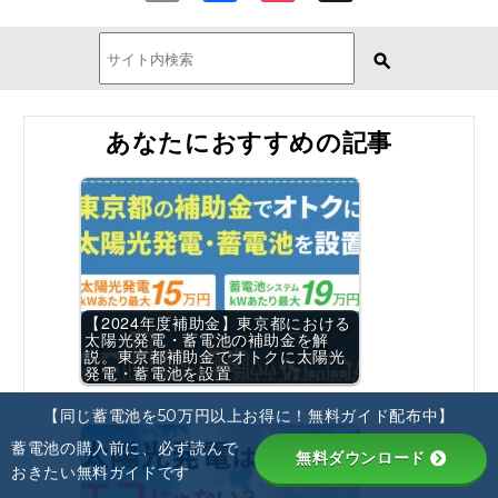
Link
あなたにおすすめの記事
【2024年度補助金】東京都における
太陽光発電・蓄電池の補助金を解
説。東京都補助金でオトクに太陽光
発電・蓄電池を設置
【同じ蓄電池を50万円以上お得に！無料ガイド配布中】
蓄電池の購入前に、必ず読んで
無料ダウンロード
おきたい無料ガイドです