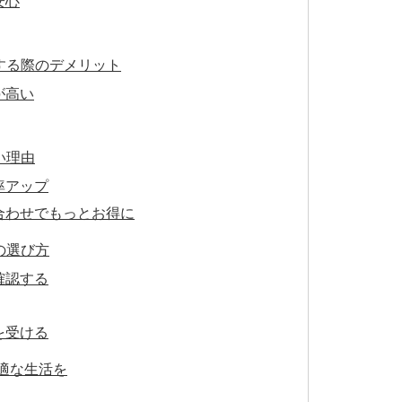
安心
する際のデメリット
が高い
い理由
率アップ
合わせでもっとお得に
の選び方
確認する
を受ける
適な生活を