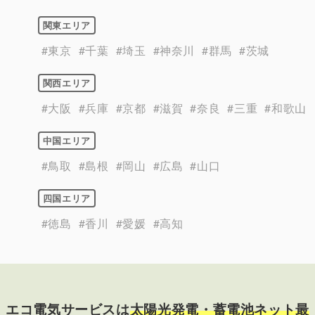
関東エリア
#東京
#千葉
#埼玉
#神奈川
#群馬
#茨城
関西エリア
#大阪
#兵庫
#京都
#滋賀
#奈良
#三重
#和歌山
中国エリア
#鳥取
#島根
#岡山
#広島
#山口
四国エリア
#徳島
#香川
#愛媛
#高知
エコ電気サービスは
太陽光発電・蓄電池ネット最