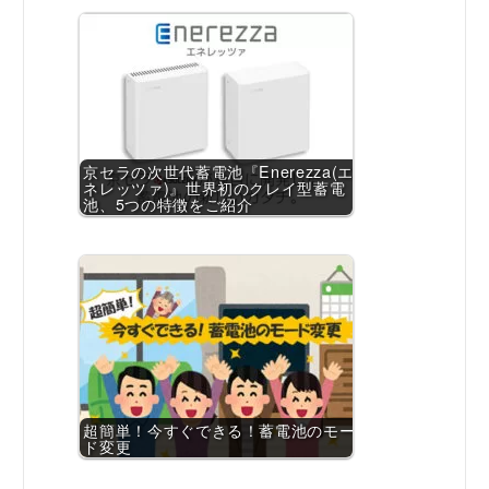
京セラの次世代蓄電池『Enerezza(エ
ネレッツァ)』世界初のクレイ型蓄電
池、5つの特徴をご紹介
超簡単！今すぐできる！蓄電池のモー
ド変更