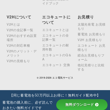
イドブック
V2Hについて
エコキュートに
お見積り
ついて
V2Hとは
太陽光発電 お見積
もり
エコキュートとは
V2Hの全記事一覧
蓄電池 お見積もり
エコキュートの全
V2Hのおすすめ設置
記事一覧
場所
V2H お見積もり
エコキュートの耐
V2Hの対応車種
エコキュート お見
用年数
積もり
V2Hのメリット・デ
エコキュートのQ＆
メリット
総合お見積もりフ
A
ォーム
V2Hの見積もり
エコキュート 交換
他社見積りと比較
する
© 2019-2026 エコ電気サービス
【同じ蓄電池を50万円以上お得に！無料ガイド配布中】
蓄電池の購入前に、必ず読んで
無料ダウンロード
おきたい無料ガイドです