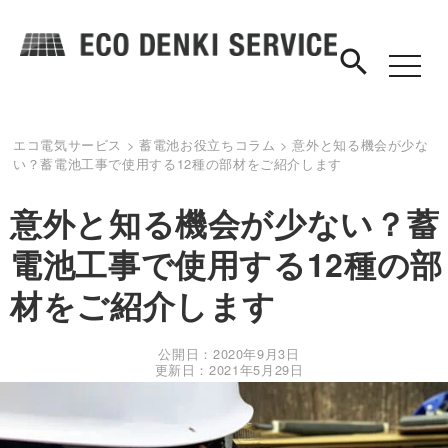
search
toggle
navigat
エコ電気サービス
>
蓄電池お役立ちコラム
>
意外と知る機会が少な
い？蓄電池工事で使用する12種の部材をご紹介します
意外と知る機会が少ない？蓄
電池工事で使用する12種の部
材をご紹介します
公開日：2020年9月3日
更新日：2021年5月29日