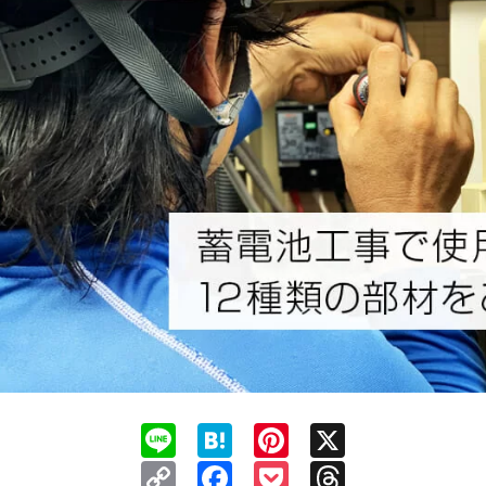
Line
Hatena
Pinterest
X
Copy
Facebook
Pocket
Threads