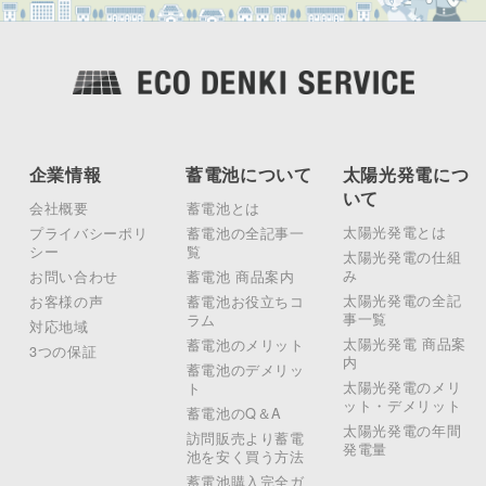
企業情報
蓄電池について
太陽光発電につ
いて
会社概要
蓄電池とは
太陽光発電とは
プライバシーポリ
蓄電池の全記事一
シー
覧
太陽光発電の仕組
み
お問い合わせ
蓄電池 商品案内
太陽光発電の全記
お客様の声
蓄電池お役立ちコ
事一覧
ラム
対応地域
太陽光発電 商品案
蓄電池のメリット
3つの保証
内
蓄電池のデメリッ
太陽光発電のメリ
ト
ット・デメリット
蓄電池のQ＆A
太陽光発電の年間
訪問販売より蓄電
発電量
池を安く買う方法
蓄電池購入完全ガ