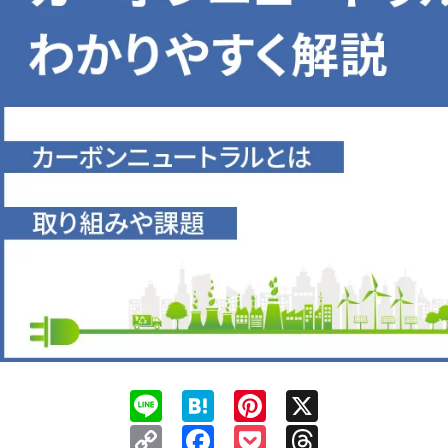
Line
Hatena
Pinterest
X
Copy
Facebook
Pocket
Threads