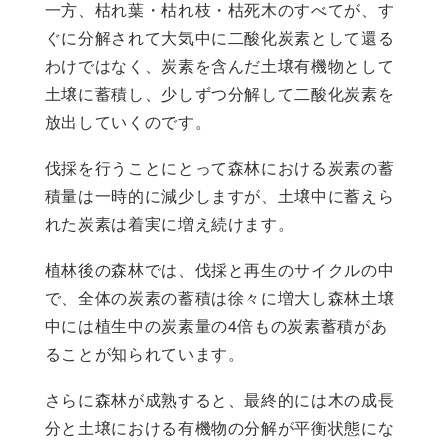
一方、枯れ葉・枯れ枝・枯死木のすべてが、す
ぐに分解されて大気中に二酸化炭素として還る
わけではなく、炭素を含んだ土壌有機物として
土壌に蓄積し、少しずつ分解して二酸化炭素を
放出していくのです。
伐採を行うことにとって森林における炭素の蓄
積量は一時的に減少しますが、土壌中に蓄えら
れた炭素は着実に増え続けます。
植林後の森林では、伐採と再生のサイクルの中
で、全体の炭素の蓄積は徐々に増大し森林土壌
中には植生中の炭素量の4倍もの炭素蓄積があ
ることが知られています。
さらに森林が成熟すると、最終的には木の成長
分と土壌における有機物の分解が平衡状態にな