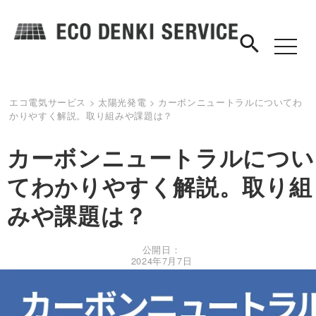
search
toggle
navigat
エコ電気サービス
>
太陽光発電
>
カーボンニュートラルについてわ
かりやすく解説。取り組みや課題は？
カーボンニュートラルについ
てわかりやすく解説。取り組
みや課題は？
公開日：
2024年7月7日