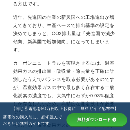
る方法です。
近年、先進国の企業の新興国への工場進出が増
えてきており、生産ベースで排出基準の設定を
決めてしまうと、CO2排出量は「先進国で減少
傾向、新興国で増加傾向」になってしまいま
す。
カーボンニュートラルを実現させるには、温室
効果ガスの排出量・吸収量・除去量を正確に計
測したうえでバランスを取る必要があるのです
が、温室効果ガスの中で最も多く存在する二酸
化炭素の濃度でも、大気中にわずか0.03%程度
しか存在しないため、高精度な測定技術が必要
【同じ蓄電池を50万円以上お得に！無料ガイド配布中】
です。
蓄電池の購入前に、必ず読んで
無料ダウンロード
おきたい無料ガイドです
そのため、温室効果ガスの排出量は直接測定す