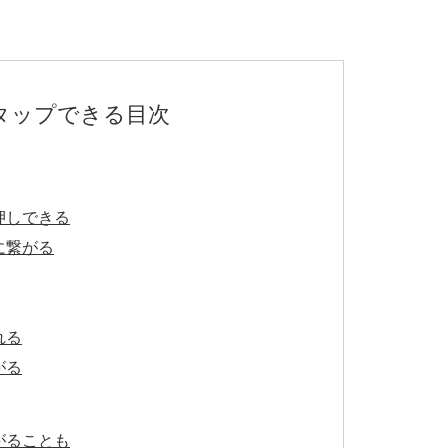
タップできる目次
押しできる
に繋がる
れる
がる
がることも