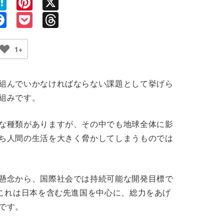
ne
Hatena
Pinterest
X
py
Facebook
Pocket
Threads
nk
1+
組んでいかなければならない課題として挙げら
組みです。
な種類がありますが、その中でも地球全体に影
ち人間の生活を大きく脅かしてしまうものでは
懸念から、国際社会では持続可能な開発目標で
、これは日本を含む先進国を中心に、総力をあげ
です。