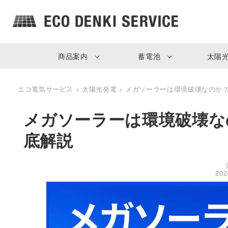
商品案内
蓄電池
太陽
エコ電気サービス
>
太陽光発電
>
メガソーラーは環境破壊なのか
メガソーラーは環境破壊な
底解説
20