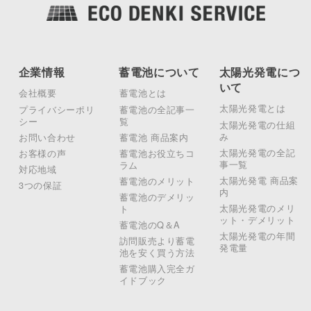
企業情報
蓄電池について
太陽光発電につ
いて
会社概要
蓄電池とは
太陽光発電とは
プライバシーポリ
蓄電池の全記事一
シー
覧
太陽光発電の仕組
み
お問い合わせ
蓄電池 商品案内
太陽光発電の全記
お客様の声
蓄電池お役立ちコ
事一覧
ラム
対応地域
太陽光発電 商品案
蓄電池のメリット
3つの保証
内
蓄電池のデメリッ
太陽光発電のメリ
ト
ット・デメリット
蓄電池のQ＆A
太陽光発電の年間
訪問販売より蓄電
発電量
池を安く買う方法
蓄電池購入完全ガ
イドブック