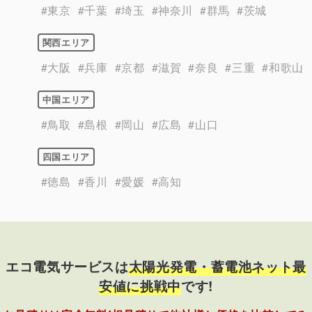
#東京
#千葉
#埼玉
#神奈川
#群馬
#茨城
関西エリア
#大阪
#兵庫
#京都
#滋賀
#奈良
#三重
#和歌山
中国エリア
#鳥取
#島根
#岡山
#広島
#山口
四国エリア
#徳島
#香川
#愛媛
#高知
エコ電気サービスは
太陽光発電・蓄電池ネット最
安値に挑戦中
です!