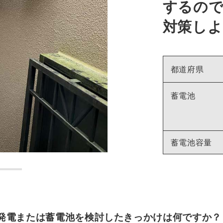
するので
対策し
都道府県
蓄電池
蓄電池容量
発電または蓄電池を検討したきっかけは何ですか？