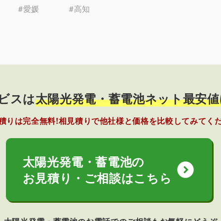
#愛媛
#高知
ビスは
太陽光発電・蓄電池ネット最安値
積りは完全無料!相見積りで他社様と価格を比較してみてく
太陽光発電・蓄電池の
expand_circle_down
お見積り・ご相談はこちら