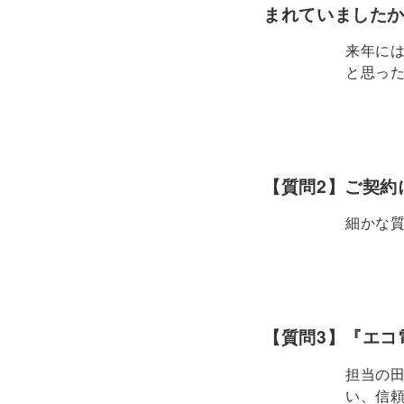
まれていました
来年には
と思っ
【質問2】ご契約
細かな
【質問3】『エコ
担当の
い、信