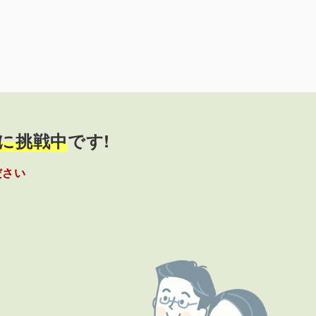
に挑戦中
です!
ださい