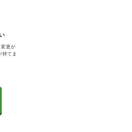
い
に変更が
が持てま