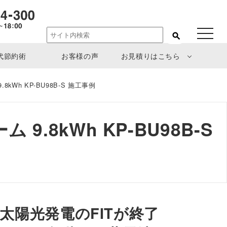
toggle
navigat
代節約術
お客様の声
お見積りはこちら
Wh KP-BU98B-S 施工事例
8kWh KP-BU98B-S
太陽光発電のFITが終了