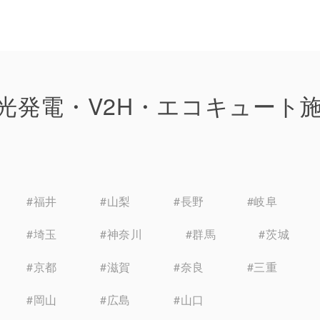
光発電・V2H・エコキュート
#福井
#山梨
#長野
#岐阜
#埼玉
#神奈川
#群馬
#茨城
#京都
#滋賀
#奈良
#三重
#岡山
#広島
#山口