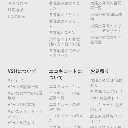
太陽光発電の全記
お客様の声
蓄電池お役立ちコ
事一覧
ラム
対応地域
太陽光発電 商品案
蓄電池のメリット
3つの保証
内
蓄電池のデメリッ
太陽光発電のメリ
ト
ット・デメリット
蓄電池のQ＆A
太陽光発電の年間
訪問販売より蓄電
発電量
池を安く買う方法
蓄電池購入完全ガ
イドブック
V2Hについて
エコキュートに
お見積り
ついて
V2Hとは
太陽光発電 お見積
もり
エコキュートとは
V2Hの全記事一覧
蓄電池 お見積もり
エコキュートの全
V2Hのおすすめ設置
記事一覧
場所
V2H お見積もり
エコキュートの耐
V2Hの対応車種
エコキュート お見
用年数
積もり
V2Hのメリット・デ
エコキュートのQ＆
メリット
総合お見積もりフ
A
ォーム
V2Hの見積もり
エコキュート 交換
他社見積りと比較