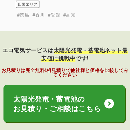
四国エリア
#徳島
#香川
#愛媛
#高知
エコ電気サービスは
太陽光発電・蓄電池ネット最
安値に挑戦中
です!
お見積りは完全無料!相見積りで他社様と価格を比較してみ
てください
太陽光発電・蓄電池の
expand_circle_down
お見積り・ご相談はこちら