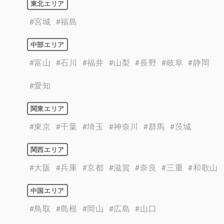
東北エリア
#宮城
#福島
中部エリア
#富山
#石川
#福井
#山梨
#長野
#岐阜
#静岡
#愛知
関東エリア
#東京
#千葉
#埼玉
#神奈川
#群馬
#茨城
関西エリア
#大阪
#兵庫
#京都
#滋賀
#奈良
#三重
#和歌山
中国エリア
#鳥取
#島根
#岡山
#広島
#山口