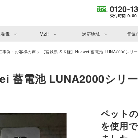
光発電
V2H
対応地域
電気
工事例・お客様の声
>
【宮城県 S.K様】Huawei 蓄電池 LUNA2000シ
wei 蓄電池 LUNA2000シ
ペット
を使用で