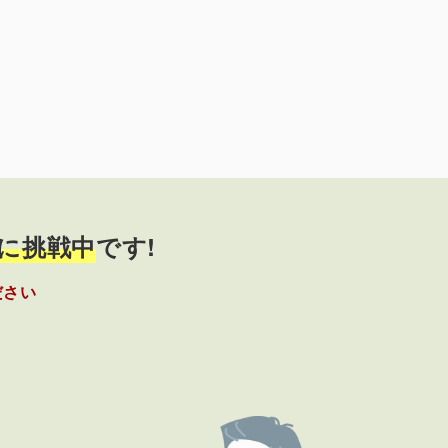
に挑戦中
です!
ださい