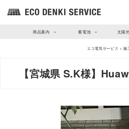
商品案内
蓄電池
太陽
エコ電気サービス
>
施
【宮城県 S.K様】Hua