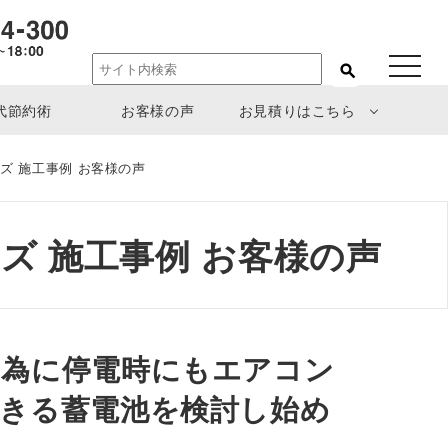
toggle
navigat
代節約術
お客様の声
お見積りはこちら
リーズ 施工事例 お客様の声
リーズ 施工事例 お客様の声
の為に停電時にもエアコン
きる蓄電池を検討し始め