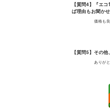
【質問4】『エコ
ば理由もお聞か
価格も
【質問5】その他
ありが