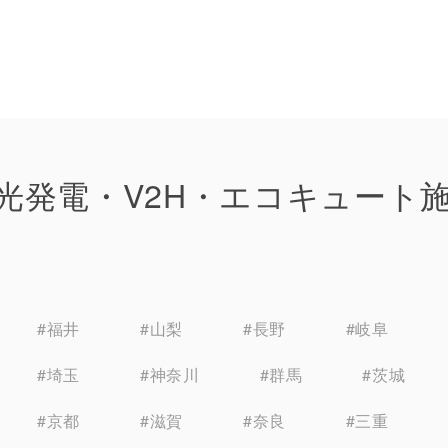
光発電・V2H・エコキュート
#福井
#山梨
#長野
#岐阜
#埼玉
#神奈川
#群馬
#茨城
#京都
#滋賀
#奈良
#三重