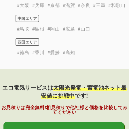
#大阪
#兵庫
#京都
#滋賀
#奈良
#三重
#和歌山
中国エリア
#鳥取
#島根
#岡山
#広島
#山口
四国エリア
#徳島
#香川
#愛媛
#高知
エコ電気サービスは
太陽光発電・蓄電池ネット最
安値に挑戦中
です!
お見積りは完全無料!相見積りで他社様と価格を比較してみ
てください