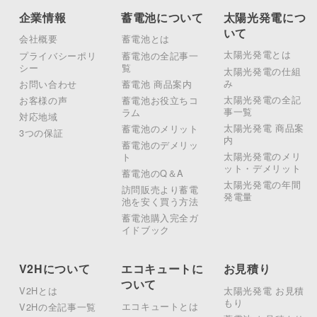
企業情報
蓄電池について
太陽光発電につ
いて
会社概要
蓄電池とは
太陽光発電とは
プライバシーポリ
蓄電池の全記事一
シー
覧
太陽光発電の仕組
み
お問い合わせ
蓄電池 商品案内
太陽光発電の全記
お客様の声
蓄電池お役立ちコ
事一覧
ラム
対応地域
太陽光発電 商品案
蓄電池のメリット
3つの保証
内
蓄電池のデメリッ
太陽光発電のメリ
ト
ット・デメリット
蓄電池のQ＆A
太陽光発電の年間
訪問販売より蓄電
発電量
池を安く買う方法
蓄電池購入完全ガ
イドブック
V2Hについて
エコキュートに
お見積り
ついて
V2Hとは
太陽光発電 お見積
もり
エコキュートとは
V2Hの全記事一覧