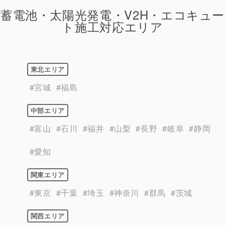
蓄電池・太陽光発電・V2H・エコキュー
ト施工対応エリア
東北エリア
#宮城
#福島
中部エリア
#富山
#石川
#福井
#山梨
#長野
#岐阜
#静岡
#愛知
関東エリア
#東京
#千葉
#埼玉
#神奈川
#群馬
#茨城
関西エリア