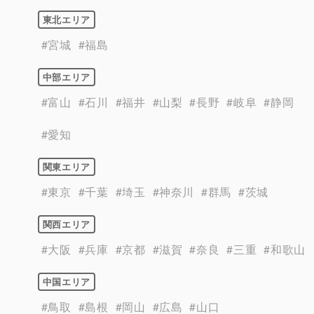
東北エリア
#宮城
#福島
中部エリア
#富山
#石川
#福井
#山梨
#長野
#岐阜
#静岡
#愛知
関東エリア
#東京
#千葉
#埼玉
#神奈川
#群馬
#茨城
関西エリア
#大阪
#兵庫
#京都
#滋賀
#奈良
#三重
#和歌山
中国エリア
#鳥取
#島根
#岡山
#広島
#山口