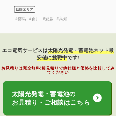
四国エリア
#徳島
#香川
#愛媛
#高知
エコ電気サービスは
太陽光発電・蓄電池ネット最
安値に挑戦中
です!
お見積りは完全無料!相見積りで他社様と価格を比較してみ
てください
太陽光発電・蓄電池の
expand_circle_down
お見積り・ご相談はこちら