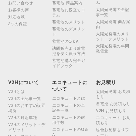
み
お問い合わせ
蓄電池 商品案内
太陽光発電の全記
お客様の声
蓄電池お役立ちコ
事一覧
ラム
対応地域
太陽光発電 商品案
蓄電池のメリット
3つの保証
内
蓄電池のデメリッ
太陽光発電のメリ
ト
ット・デメリット
蓄電池のQ＆A
太陽光発電の年間
訪問販売より蓄電
発電量
池を安く買う方法
蓄電池購入完全ガ
イドブック
V2Hについて
エコキュートに
お見積り
ついて
V2Hとは
太陽光発電 お見積
もり
エコキュートとは
V2Hの全記事一覧
蓄電池 お見積もり
エコキュートの全
V2Hのおすすめ設置
記事一覧
場所
V2H お見積もり
エコキュートの耐
V2Hの対応車種
エコキュート お見
用年数
積もり
V2Hのメリット・デ
エコキュートのQ＆
メリット
総合お見積もりフ
A
ォーム