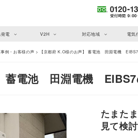
光発電
V2H
対応地域
電気
工事例・お客様の声
>
【京都府 K.O様のお声】 蓄電池 田淵電機 EIB
】 蓄電池 田淵電機 EIB
たまたま
見て検