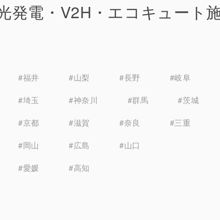
光発電・V2H・エコキュート
#福井
#山梨
#長野
#岐阜
#埼玉
#神奈川
#群馬
#茨城
#京都
#滋賀
#奈良
#三重
#岡山
#広島
#山口
#愛媛
#高知