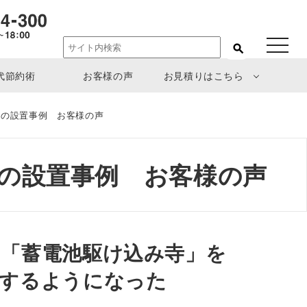
toggle
navigat
代節約術
お客様の声
お見積りはこちら
S7の設置事例 お客様の声
S7の設置事例 お客様の声
「蓄電池駆け込み寺」を
討するようになった