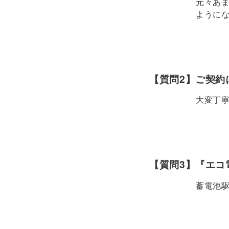
元々あ
ように
【質問2】ご契約
大変丁
【質問3】『エコ
蓄電池