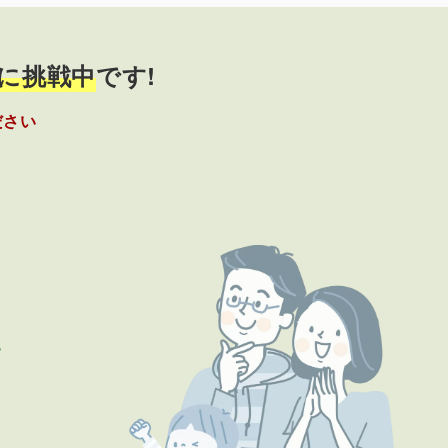
に挑戦中
です!
ださい