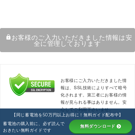
お客様のご入力いただきました情報は安
lock
全に管理しております
お客様にご入力いただきました情
報は、SSL技術によりすべて暗号
化されます。第三者にお客様の情
報が見られる事はありません。安
心してご利用下さいませ。
【同じ蓄電池を50万円以上お得に！無料ガイド配布中】
蓄電池の購入前に、必ず読んで
無料ダウンロード
おきたい無料ガイドです